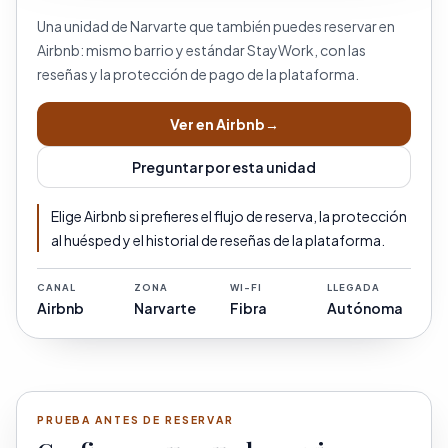
Una unidad de Narvarte que también puedes reservar en
Airbnb: mismo barrio y estándar StayWork, con las
reseñas y la protección de pago de la plataforma.
Ver en Airbnb
→
Preguntar por esta unidad
Elige Airbnb si prefieres el flujo de reserva, la protección
al huésped y el historial de reseñas de la plataforma.
CANAL
ZONA
WI-FI
LLEGADA
Airbnb
Narvarte
Fibra
Autónoma
PRUEBA ANTES DE RESERVAR