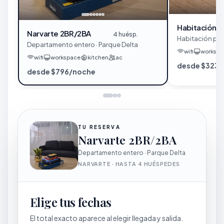
Habitación E
Narvarte 2BR/2BA
4 huésp.
Habitación pri
Departamento entero · Parque Delta
wifi
workspa
wifi
workspace
kitchen
ac
desde $323
desde $796/noche
TU RESERVA
Narvarte 2BR/2BA
Departamento entero · Parque Delta
NARVARTE · HASTA 4 HUÉSPEDES
Elige tus fechas
El total exacto aparece al elegir llegada y salida.