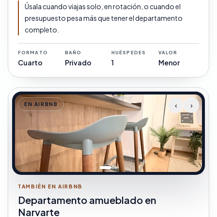
Úsala cuando viajas solo, en rotación, o cuando el
presupuesto pesa más que tener el departamento
completo.
FORMATO
BAÑO
HUÉSPEDES
VALOR
Cuarto
Privado
1
Menor
‹
›
EN AIRBNB
TAMBIÉN EN AIRBNB
Departamento amueblado en
Narvarte