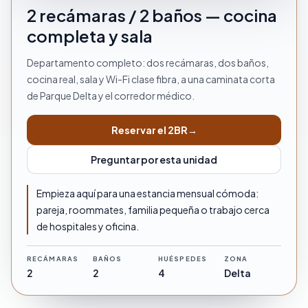
2 recámaras / 2 baños — cocina
completa y sala
Departamento completo: dos recámaras, dos baños,
cocina real, sala y Wi-Fi clase fibra, a una caminata corta
de Parque Delta y el corredor médico.
Reservar el 2BR
→
Preguntar por esta unidad
Empieza aquí para una estancia mensual cómoda:
pareja, roommates, familia pequeña o trabajo cerca
de hospitales y oficina.
RECÁMARAS
BAÑOS
HUÉSPEDES
ZONA
2
2
4
Delta