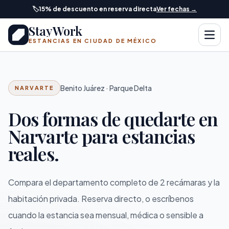
Saltar al contenido principal
🏷️
15% de descuento en reserva directa
Ver fechas →
StayWork
Abrir
ESTANCIAS EN CIUDAD DE MÉXICO
Benito Juárez · Parque Delta
NARVARTE
Dos formas de quedarte en
Narvarte para estancias
reales.
Compara el departamento completo de 2 recámaras y la
habitación privada. Reserva directo, o escríbenos
cuando la estancia sea mensual, médica o sensible a