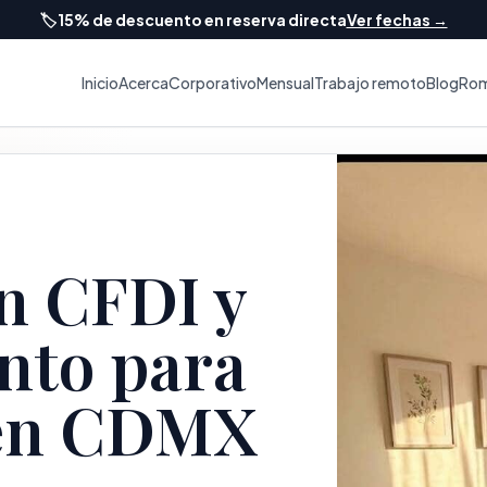
🏷️
15% de descuento en reserva directa
Ver fechas →
Inicio
Acerca
Corporativo
Mensual
Trabajo remoto
Blog
Rom
n CFDI y
nto para
 en CDMX