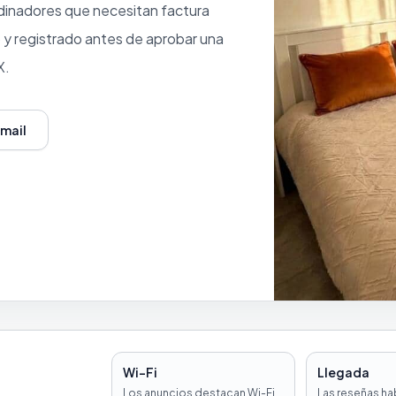
rdinadores que necesitan factura
o y registrado antes de aprobar una
X.
email
Wi-Fi
Llegada
Los anuncios destacan Wi-Fi
Las reseñas ha