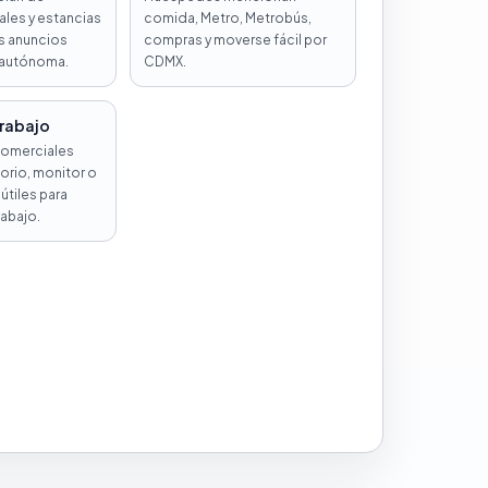
ales y estancias
comida, Metro, Metrobús,
os anuncios
compras y moverse fácil por
 autónoma.
CDMX.
trabajo
comerciales
torio, monitor o
útiles para
rabajo.