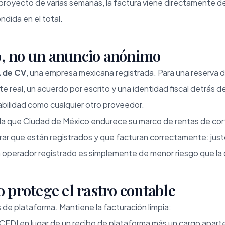
n proyecto de varias semanas, la factura viene directamente d
ndida en el total.
o, no un anuncio anónimo
A de CV
, una empresa mexicana registrada. Para una reserva
te real, un acuerdo por escrito y una identidad fiscal detrás d
tabilidad como cualquier otro proveedor.
ida que Ciudad de México endurece su marco de rentas de cor
 que están registrados y que facturan correctamente: justo 
operador registrado es simplemente de menor riesgo que la de
o protege el rastro contable
 de plataforma. Mantiene la facturación limpia:
CFDI en lugar de un recibo de plataforma más un cargo apart