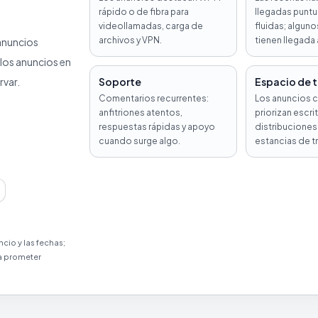
rápido o de fibra para
llegadas puntu
videollamadas, carga de
fluidas; algun
archivos y VPN.
tienen llegada
anuncios
 los anuncios en
rvar.
Soporte
Espacio de 
Comentarios recurrentes:
Los anuncios 
anfitriones atentos,
priorizan escri
respuestas rápidas y apoyo
distribuciones 
cuando surge algo.
estancias de t
ncio y las fechas;
ra prometer