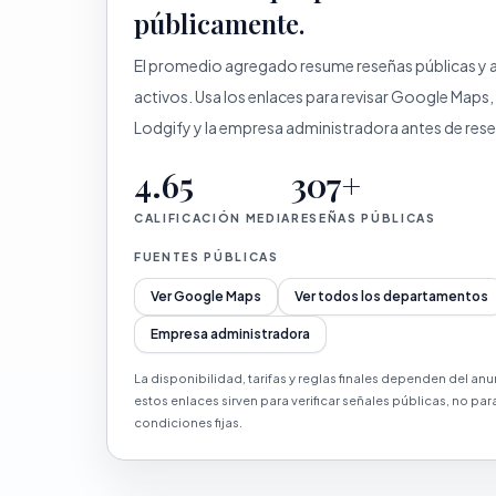
públicamente.
El promedio agregado resume reseñas públicas y 
activos. Usa los enlaces para revisar Google Maps,
Lodgify y la empresa administradora antes de rese
4.65
307+
CALIFICACIÓN MEDIA
RESEÑAS PÚBLICAS
FUENTES PÚBLICAS
Ver Google Maps
Ver todos los departamentos
Empresa administradora
La disponibilidad, tarifas y reglas finales dependen del anu
estos enlaces sirven para verificar señales públicas, no pa
condiciones fijas.