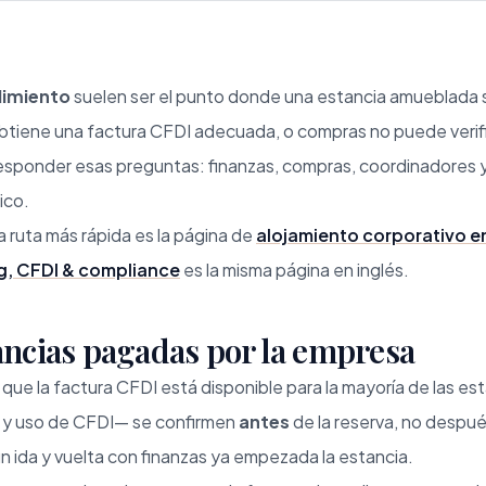
limiento
suelen ser el punto donde una estancia amueblada 
btiene una factura CFDI adecuada, o compras no puede verific
responder esas preguntas: finanzas, compras, coordinadores 
ico.
a ruta más rápida es la página de
alojamiento corporativo 
ng, CFDI & compliance
es la misma página en inglés.
ancias pagadas por la empresa
 la factura CFDI está disponible para la mayoría de las esta
al y uso de CFDI— se confirmen
antes
de la reserva, no después
un ida y vuelta con finanzas ya empezada la estancia.