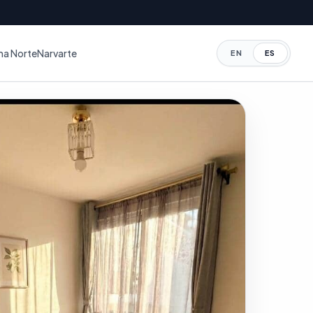
a Norte
Narvarte
EN
ES