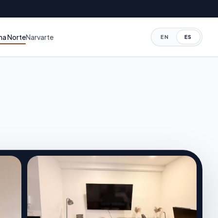
a Norte
Narvarte
EN
ES