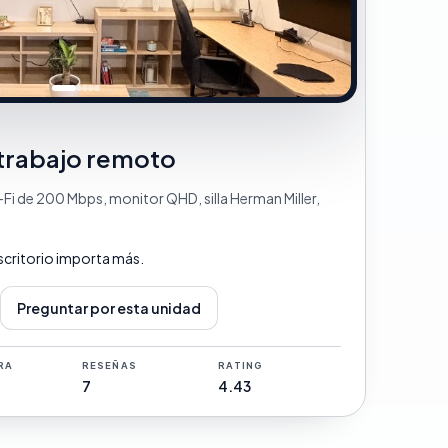
trabajo remoto
Fi de 200 Mbps, monitor QHD, silla Herman Miller,
scritorio importa más.
Preguntar por esta unidad
RA
RESEÑAS
RATING
7
4.43