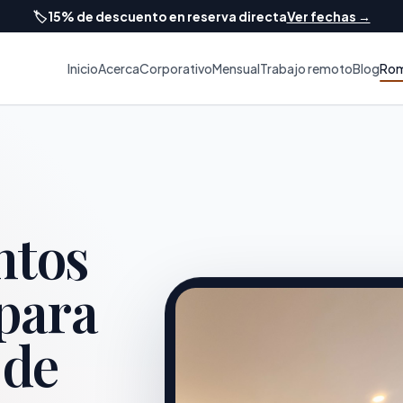
🏷️
15% de descuento en reserva directa
Ver fechas →
Inicio
Acerca
Corporativo
Mensual
Trabajo remoto
Blog
Rom
ntos
para
 de