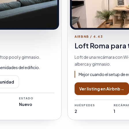
AIRBNB / 4.43
Loft Roma para 
ftop pool y gimnasio.
Loft de una recámara con Wi-
alberca y gimnasio.
menidades del edificio.
Mejor cuando el setup de e
 unidad
Ver listing en Airbnb
→
ESTADO
Nuevo
HUÉSPEDES
RECÁMA
2
1