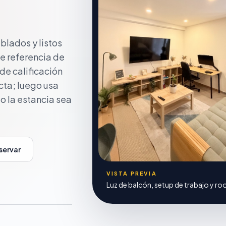
lados y listos
e referencia de
de calificación
cta; luego usa
o la estancia sea
eservar
VISTA PREVIA
Luz de balcón, setup de trabajo y ro