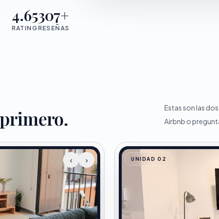
4.65
307+
RATING
RESEÑAS
Estas son las do
 primero.
Airbnb o pregunt
‹
›
UNIDAD 02