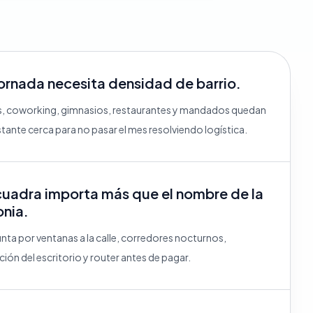
jornada necesita densidad de barrio.
, coworking, gimnasios, restaurantes y mandados quedan
stante cerca para no pasar el mes resolviendo logística.
cuadra importa más que el nombre de la
onia.
nta por ventanas a la calle, corredores nocturnos,
ción del escritorio y router antes de pagar.