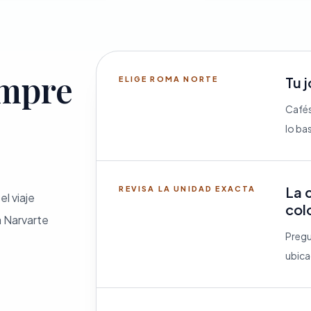
empre
Tu 
ELIGE ROMA NORTE
Cafés
lo ba
La 
REVISA LA UNIDAD EXACTA
l viaje
col
a Narvarte
Pregu
ubica