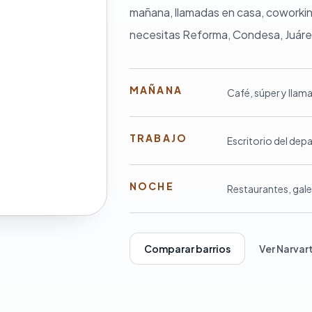
mañana, llamadas en casa, coworkin
necesitas Reforma, Condesa, Juáre
MAÑANA
Café, súper y llama
TRABAJO
Escritorio del de
NOCHE
Restaurantes, galer
Comparar barrios
Ver Narvar