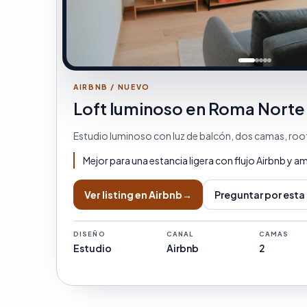
AIRBNB / NUEVO
Loft luminoso en Roma Norte
Estudio luminoso con luz de balcón, dos camas, roo
Mejor para una estancia ligera con flujo Airbnb y a
Ver listing en Airbnb
→
Preguntar por esta
DISEÑO
CANAL
CAMAS
Estudio
Airbnb
2