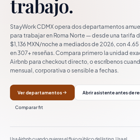
trabajo.
StayWork CDMX opera dos departamentos amueb
para trabajar en Roma Norte — desde una tarifa d
$1,136 MXN/noche a mediados de 2026, con 4.65 
en 307+ reseñas. Compara primero la unidad exa
Airbnb para checkout directo, o escríbenos cuand
mensual, corporativa o sensible a fechas.
Ver departamentos
Abrir asistente antes de r
Comparar fit
Usa Airbnb cuando quieres el flujo público del listing. Usa el