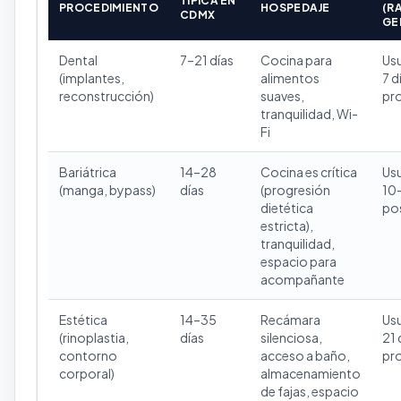
TÍPICA EN
PROCEDIMIENTO
HOSPEDAJE
(R
CDMX
GE
Dental
7–21 días
Cocina para
Us
(implantes,
alimentos
7 d
reconstrucción)
suaves,
pr
tranquilidad, Wi-
Fi
Bariátrica
14–28
Cocina es crítica
Us
(manga, bypass)
días
(progresión
10–
dietética
pos
estricta),
tranquilidad,
espacio para
acompañante
Estética
14–35
Recámara
Us
(rinoplastia,
días
silenciosa,
21 
contorno
acceso a baño,
pr
corporal)
almacenamiento
de fajas, espacio