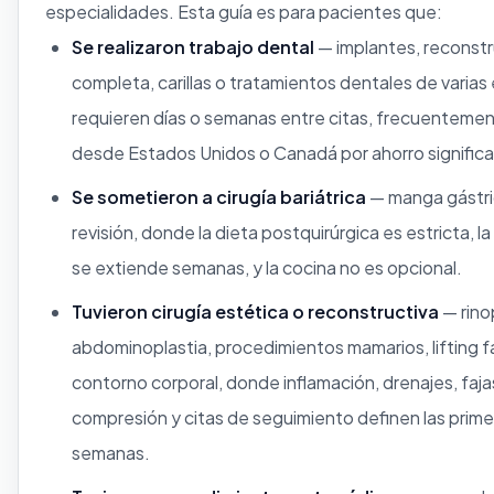
especialidades. Esta guía es para pacientes que:
Se realizaron trabajo dental
— implantes, reconst
completa, carillas o tratamientos dentales de varia
requieren días o semanas entre citas, frecuentemen
desde Estados Unidos o Canadá por ahorro significa
Se sometieron a cirugía bariátrica
— manga gástri
revisión, donde la dieta postquirúrgica es estricta, l
se extiende semanas, y la cocina no es opcional.
Tuvieron cirugía estética o reconstructiva
— rinop
abdominoplastia, procedimientos mamarios, lifting fa
contorno corporal, donde inflamación, drenajes, faja
compresión y citas de seguimiento definen las prim
semanas.