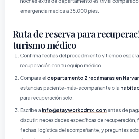
noches extra de departamento es trivial comparado
emergencia médica a 35,000 pies.
Ruta de reserva para recuperac
turismo médico
Confirma fechas del procedimiento y tiempo esper
recuperación con tu equipo médico.
Compara el
departamento 2 recámaras en Narvar
estancias paciente-más-acompañante o la
habitac
para recuperación solo.
Escribe a
info@stayworkcdmx.com
antes de paga
discutir: necesidades específicas de recuperación, f
fechas, logística del acompañante, y preguntas sobr