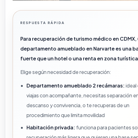
RESPUESTA RÁPIDA
Para recuperación de turismo médico en CDMX,
departamento amueblado en Narvarte es una b
fuerte que un hotel o una renta en zona turística
Elige según necesidad de recuperación:
Departamento amueblado 2 recámaras:
ideal
viajas con acompañante, necesitas separación e
descanso y convivencia, o te recuperas de un
procedimiento que limita movilidad
Habitación privada:
funciona para pacientes so
recuperación más ligera que quieren una base senc