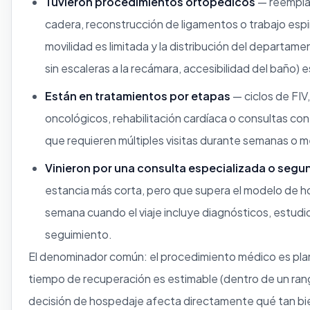
Tuvieron procedimientos ortopédicos
— reemplaz
cadera, reconstrucción de ligamentos o trabajo espi
movilidad es limitada y la distribución del departame
sin escaleras a la recámara, accesibilidad del baño) es
Están en tratamientos por etapas
— ciclos de FIV
oncológicos, rehabilitación cardíaca o consultas con
que requieren múltiples visitas durante semanas o 
Vinieron por una consulta especializada o segu
estancia más corta, pero que supera el modelo de ho
semana cuando el viaje incluye diagnósticos, estudi
seguimiento.
El denominador común: el procedimiento médico es pla
tiempo de recuperación es estimable (dentro de un rang
decisión de hospedaje afecta directamente qué tan bie