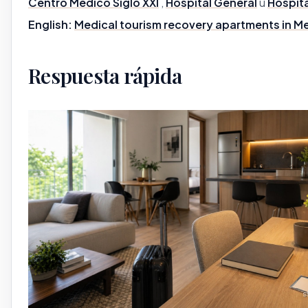
Centro Médico Siglo XXI
,
Hospital General
u
Hospita
English:
Medical tourism recovery apartments in Me
Respuesta rápida