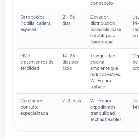
con espejo
Ortopédica
21–56
Elevador,
Us
(rodilla, cadera,
días
distribución
14–
espinal)
accesible, base
se
estable para
pr
fisioterapia
FIV o
14–28
Tranquilidad,
De
tratamientos de
días por
cocina,
del
fertilidad
ciclo
ambiente que
pr
reduzca estrés,
Wi-Fi para
trabajo
Cardíaca o
7–21 días
Wi-Fi para
Us
consulta
expedientes,
14 
especializada
tranquilidad,
fechas flexibles