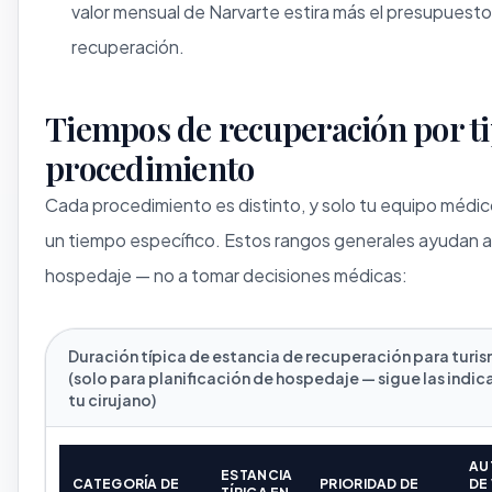
valor mensual de Narvarte estira más el presupuest
recuperación.
Tiempos de recuperación por ti
procedimiento
Cada procedimiento es distinto, y solo tu equipo médi
un tiempo específico. Estos rangos generales ayudan a p
hospedaje — no a tomar decisiones médicas:
Duración típica de estancia de recuperación para tur
(solo para planificación de hospedaje — sigue las indi
tu cirujano)
AU
ESTANCIA
CATEGORÍA DE
PRIORIDAD DE
DE