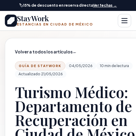
Saltar al contenido principal
🏷️
15% de descuento en reserva directa
Ver fechas →
StayWork
Abrir
ESTANCIAS EN CIUDAD DE MÉXICO
Volver a todos los artículos
←
04/05/2026
10 min de lectura
GUÍA DE STAYWORK
Actualizado 21/05/2026
Turismo Médico:
Departamento de
Recuperación en
Ciudad de México