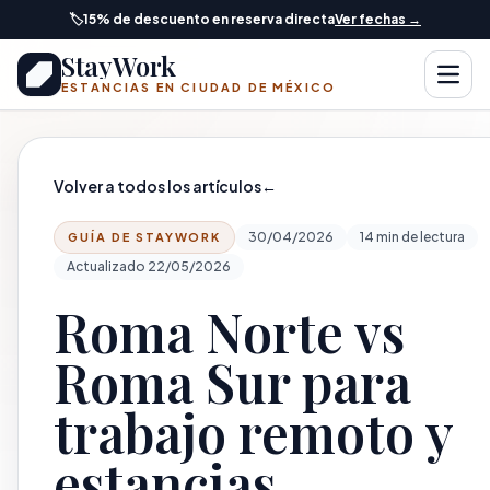
Saltar al contenido principal
🏷️
15% de descuento en reserva directa
Ver fechas →
StayWork
Abrir
ESTANCIAS EN CIUDAD DE MÉXICO
Volver a todos los artículos
←
30/04/2026
14 min de lectura
GUÍA DE STAYWORK
Actualizado 22/05/2026
Roma Norte vs
Roma Sur para
trabajo remoto y
estancias