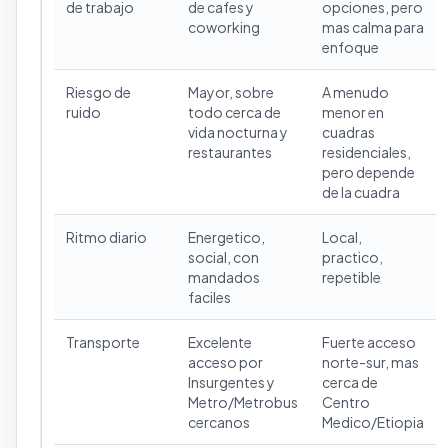
de trabajo
de cafes y
opciones, pero
coworking
mas calma para
enfoque
Riesgo de
Mayor, sobre
A menudo
ruido
todo cerca de
menor en
vida nocturna y
cuadras
restaurantes
residenciales,
pero depende
de la cuadra
Ritmo diario
Energetico,
Local,
social, con
practico,
mandados
repetible
faciles
Transporte
Excelente
Fuerte acceso
acceso por
norte-sur, mas
Insurgentes y
cerca de
Metro/Metrobus
Centro
cercanos
Medico/Etiopia