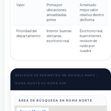
Valor
Prima por
A menudo
ubicaciones
mejor valor
amuebladas
relativo dentro
prime
de Roma
Prioridad del
Interior, buenas
Escritorio real,
departamento
ventanas,
buen internet,
escritorio real
revision de
ruido por
cuadra
REVISIÓN DE PERÍMETRO EN GOOGLE MAPS -
ROMA NORTE VS ROMA SUR
ÁREA DE BÚSQUEDA EN ROMA NORTE