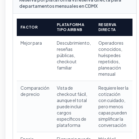
departamentos mensuales en CDMX
PLATAFORMA
RESERVA
FACTOR
TIPO AIRBNB
DIRECTA
Mejor para
Descubrimiento,
Operadores
reseñas
conocidos,
públicas,
huéspedes
checkout
repetidos,
familiar
planeación
mensual
Comparación
Vista de
Requiere leer la
de precio
checkout fácil,
cotización
aunque el total
con cuidado,
puede incluir
pero menos
cargos
capas pueden
específicos de
simplificar la
plataforma
conversación