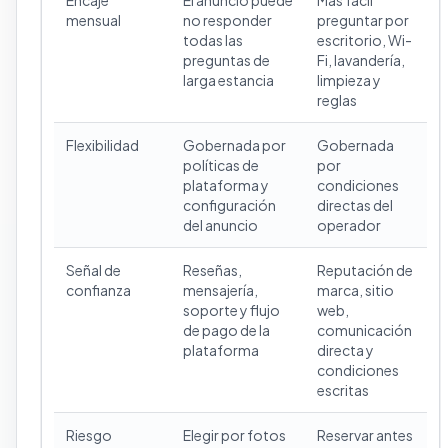
Encaje
El anuncio puede
Más fácil
mensual
no responder
preguntar por
todas las
escritorio, Wi-
preguntas de
Fi, lavandería,
larga estancia
limpieza y
reglas
Flexibilidad
Gobernada por
Gobernada
políticas de
por
plataforma y
condiciones
configuración
directas del
del anuncio
operador
Señal de
Reseñas,
Reputación de
confianza
mensajería,
marca, sitio
soporte y flujo
web,
de pago de la
comunicación
plataforma
directa y
condiciones
escritas
Riesgo
Elegir por fotos
Reservar antes