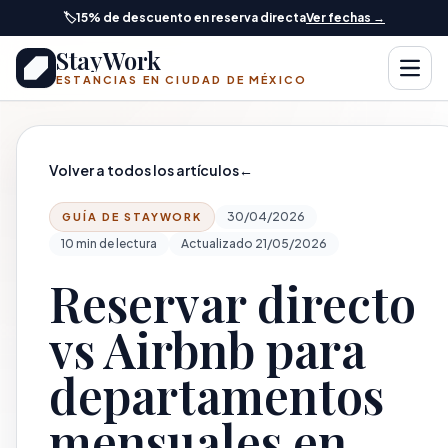
Saltar al contenido principal
🏷️
15% de descuento en reserva directa
Ver fechas →
StayWork
Abrir
ESTANCIAS EN CIUDAD DE MÉXICO
Volver a todos los artículos
←
30/04/2026
GUÍA DE STAYWORK
10 min de lectura
Actualizado 21/05/2026
Reservar directo
vs Airbnb para
departamentos
mensuales en