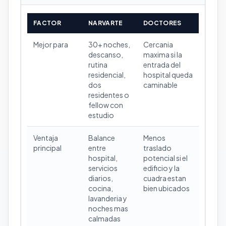
FACTOR
NARVARTE
DOCTORES
Mejor para
30+ noches,
Cercania
descanso,
maxima si la
rutina
entrada del
residencial,
hospital queda
dos
caminable
residentes o
fellow con
estudio
Ventaja
Balance
Menos
principal
entre
traslado
hospital,
potencial si el
servicios
edificio y la
diarios,
cuadra estan
cocina,
bien ubicados
lavanderia y
noches mas
calmadas