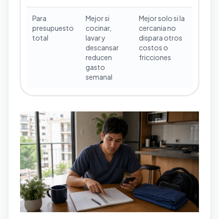
Para
Mejor si
Mejor solo si la
presupuesto
cocinar,
cercania no
total
lavar y
dispara otros
descansar
costos o
reducen
fricciones
gasto
semanal