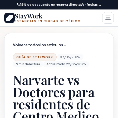
Saltar al contenido principal
🏷️
15% de descuento en reserva directa
Ver fechas →
StayWork
Abrir
ESTANCIAS EN CIUDAD DE MÉXICO
Volver a todos los artículos
←
07/05/2026
GUÍA DE STAYWORK
9 min de lectura
Actualizado 22/05/2026
Narvarte vs
Doctores para
residentes de
Centro Medico