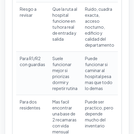
Riesgo a
Que la ruta al
Ruido, cuadra
revisar
hospital
exacta,
funcione en
acceso
tu hora real
nocturno,
de entrada y
edificio y
salida
calidad del
departamento
Para R1/R2
Suele
Puede
con guardias
funcionar
funcionar si
mejor si
caminar al
priorizas
hospital pesa
dormir y
mas que todo
repetir rutina
lo demas
Para dos
Mas facil
Puede ser
residentes
encontrar
practico, pero
una base de
depende
2 recamaras
mucho del
con vida
inventario
mensual