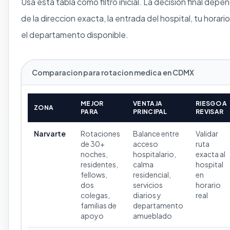
Usa esta tabla como filtro inicial. La decision final depe
de la direccion exacta, la entrada del hospital, tu horario
el departamento disponible.
Comparacion para rotacion medica en CDMX
MEJOR
VENTAJA
RIESGO A
ZONA
PARA
PRINCIPAL
REVISAR
Narvarte
Rotaciones
Balance entre
Validar
de 30+
acceso
ruta
noches,
hospitalario,
exacta al
residentes,
calma
hospital
fellows,
residencial,
en
dos
servicios
horario
colegas,
diarios y
real
familias de
departamento
apoyo
amueblado