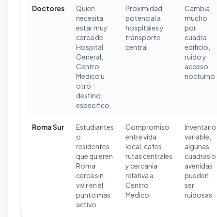
Doctores
Quien
Proximidad
Cambia
necesita
potencial a
mucho
estar muy
hospitales y
por
cerca de
transporte
cuadra,
Hospital
central
edificio,
General,
ruido y
Centro
acceso
Medico u
nocturno
otro
destino
especifico
Roma Sur
Estudiantes
Compromiso
Inventario
o
entre vida
variable;
residentes
local, cafes,
algunas
que quieren
rutas centrales
cuadras o
Roma
y cercania
avenidas
cerca sin
relativa a
pueden
vivir en el
Centro
ser
punto mas
Medico
ruidosas
activo