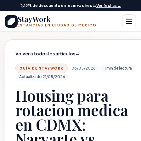
Saltar al contenido principal
🏷️
15% de descuento en reserva directa
Ver fechas →
StayWork
Abrir
ESTANCIAS EN CIUDAD DE MÉXICO
Volver a todos los artículos
←
06/05/2026
11 min de lectura
GUÍA DE STAYWORK
Actualizado 21/05/2026
Housing para
rotacion medica
en CDMX:
Narvarte vs