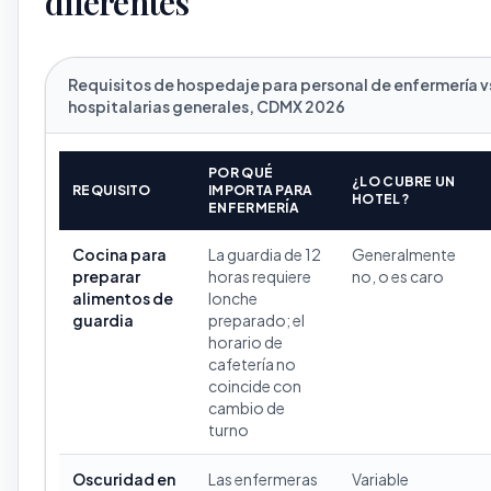
diferentes
Requisitos de hospedaje para personal de enfermería v
hospitalarias generales, CDMX 2026
POR QUÉ
¿LO CUBRE UN
REQUISITO
IMPORTA PARA
HOTEL?
ENFERMERÍA
Cocina para
La guardia de 12
Generalmente
preparar
horas requiere
no, o es caro
alimentos de
lonche
guardia
preparado; el
horario de
cafetería no
coincide con
cambio de
turno
Oscuridad en
Las enfermeras
Variable