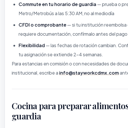
Commute en tu horario de guardia
— prueba o pre
Metro/Metrobús a las 5:30 AM, no al mediodía
CFDI o comprobante
— si tu institución reembolsa
requiere documentación, confírmalo antes del pago
Flexibilidad
— las fechas de rotación cambian. Conf
tu asignación se extiende 2–4 semanas.
Para estancias en comisión o con necesidades de doc
institucional, escribe a
info@stayworkcdmx.com
ante
Cocina para preparar alimento
guardia