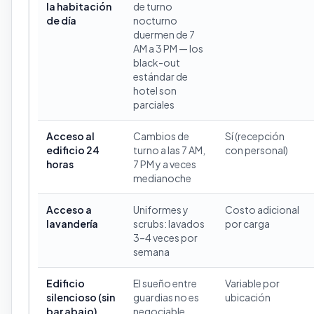
la habitación
de turno
de día
nocturno
duermen de 7
AM a 3 PM — los
black-out
estándar de
hotel son
parciales
Acceso al
Cambios de
Sí (recepción
edificio 24
turno a las 7 AM,
con personal)
horas
7 PM y a veces
medianoche
Acceso a
Uniformes y
Costo adicional
lavandería
scrubs: lavados
por carga
3–4 veces por
semana
Edificio
El sueño entre
Variable por
silencioso (sin
guardias no es
ubicación
bar abajo)
negociable