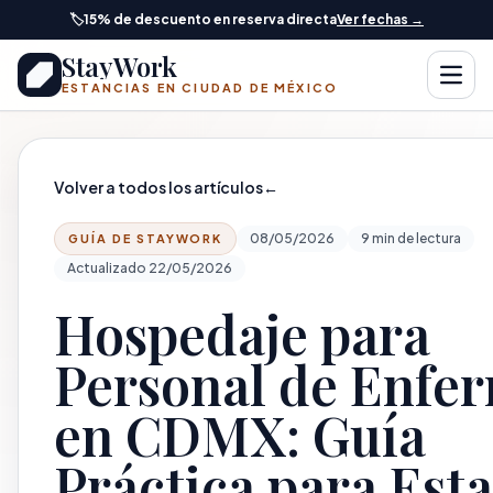
Saltar al contenido principal
🏷️
15% de descuento en reserva directa
Ver fechas →
StayWork
Abrir
ESTANCIAS EN CIUDAD DE MÉXICO
Volver a todos los artículos
←
08/05/2026
9 min de lectura
GUÍA DE STAYWORK
Actualizado 22/05/2026
Hospedaje para
Personal de Enfe
en CDMX: Guía
Práctica para Est