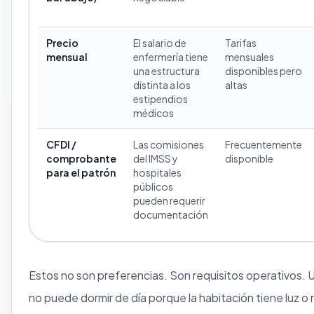
Precio
El salario de
Tarifas
mensual
enfermería tiene
mensuales
una estructura
disponibles pero
distinta a los
altas
estipendios
médicos
CFDI /
Las comisiones
Frecuentemente
comprobante
del IMSS y
disponible
para el patrón
hospitales
públicos
pueden requerir
documentación
Estos no son preferencias. Son requisitos operativos.
no puede dormir de día porque la habitación tiene luz o 