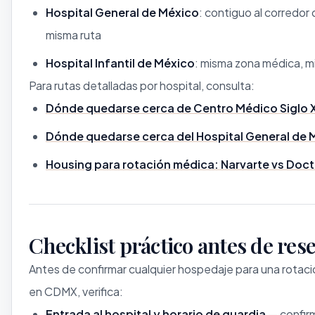
Hospital General de México
: contiguo al corredor
misma ruta
Hospital Infantil de México
: misma zona médica, 
Para rutas detalladas por hospital, consulta:
Dónde quedarse cerca de Centro Médico Siglo X
Dónde quedarse cerca del Hospital General de 
Housing para rotación médica: Narvarte vs Doct
Checklist práctico antes de res
Antes de confirmar cualquier hospedaje para una rotac
en CDMX, verifica:
Entrada al hospital y horario de guardia
— confirm