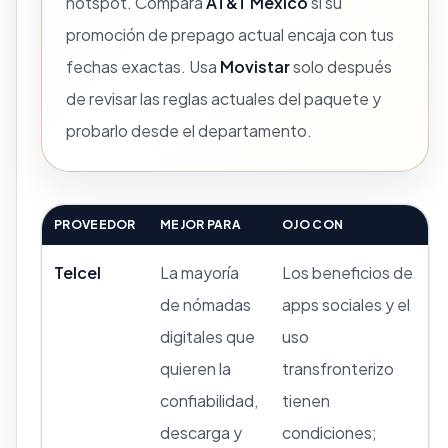
hotspot. Compara
AT&T México
si su
promoción de prepago actual encaja con tus
fechas exactas. Usa
Movistar
solo después
de revisar las reglas actuales del paquete y
probarlo desde el departamento.
PROVEEDOR
MEJOR PARA
OJO CON
Telcel
La mayoría
Los beneficios de
de nómadas
apps sociales y el
digitales que
uso
quieren la
transfronterizo
confiabilidad,
tienen
descarga y
condiciones;