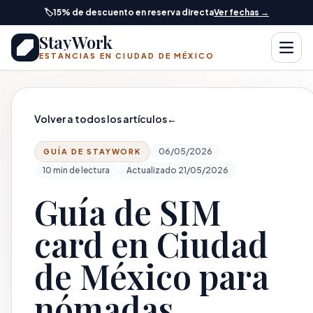
Saltar al contenido principal
🏷️
15% de descuento en reserva directa
Ver fechas →
StayWork
Abrir
ESTANCIAS EN CIUDAD DE MÉXICO
Volver a todos los artículos
←
06/05/2026
GUÍA DE STAYWORK
10 min de lectura
Actualizado 21/05/2026
Guía de SIM
card en Ciudad
de México para
nómadas