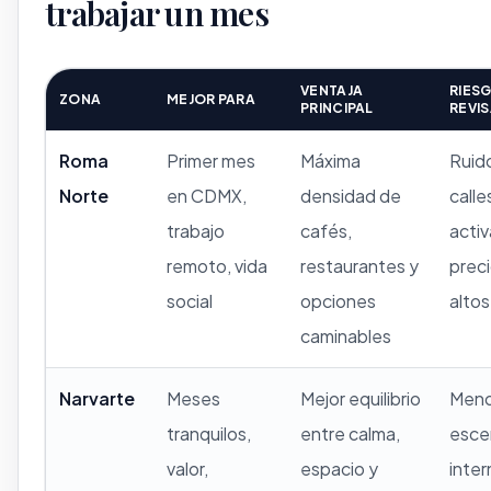
trabajar un mes
VENTAJA
RIES
ZONA
MEJOR PARA
PRINCIPAL
REVI
Roma
Primer mes
Máxima
Ruid
Norte
en CDMX,
densidad de
calle
trabajo
cafés,
activ
remoto, vida
restaurantes y
prec
social
opciones
altos
caminables
Narvarte
Meses
Mejor equilibrio
Men
tranquilos,
entre calma,
esce
valor,
espacio y
inter