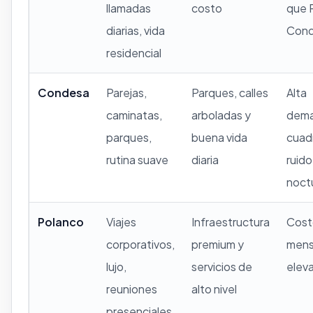
llamadas
costo
que 
diarias, vida
Con
residencial
Condesa
Parejas,
Parques, calles
Alta
caminatas,
arboladas y
dema
parques,
buena vida
cuad
rutina suave
diaria
ruido
noct
Polanco
Viajes
Infraestructura
Cost
corporativos,
premium y
mens
lujo,
servicios de
elev
reuniones
alto nivel
presenciales