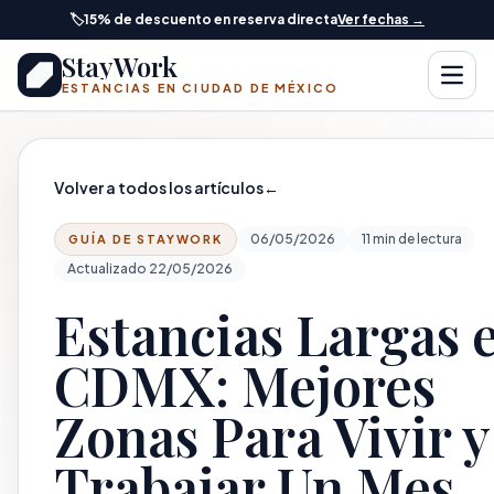
Saltar al contenido principal
🏷️
15% de descuento en reserva directa
Ver fechas →
StayWork
Abrir
ESTANCIAS EN CIUDAD DE MÉXICO
Volver a todos los artículos
←
06/05/2026
11 min de lectura
GUÍA DE STAYWORK
Actualizado 22/05/2026
Estancias Largas 
CDMX: Mejores
Zonas Para Vivir y
Trabajar Un Mes