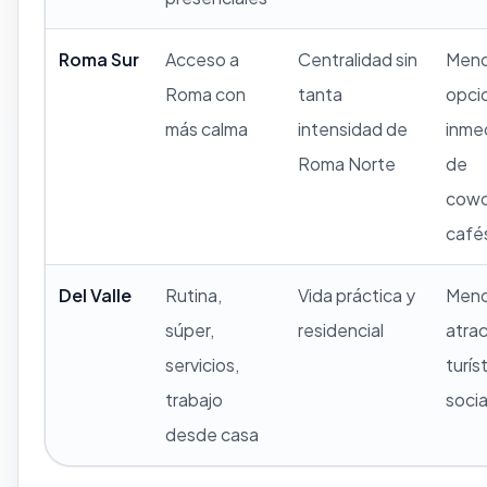
Roma Sur
Acceso a
Centralidad sin
Men
Roma con
tanta
opci
más calma
intensidad de
inme
Roma Norte
de
cowo
café
Del Valle
Rutina,
Vida práctica y
Men
súper,
residencial
atrac
servicios,
turís
trabajo
socia
desde casa