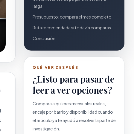
larga
Presupuesto: compara el mes completo
Ruta recomendada si todavía comparas
Conclusión
QUÉ VER DESPUÉS
¿Listo para pasar de
leer a ver opciones?
a
Compara alquileres mensuales reales,
l
encaje por barrio y disponibilidad cuando
s
el artículo ya te ayudó a resolver la parte de
investigación.
s