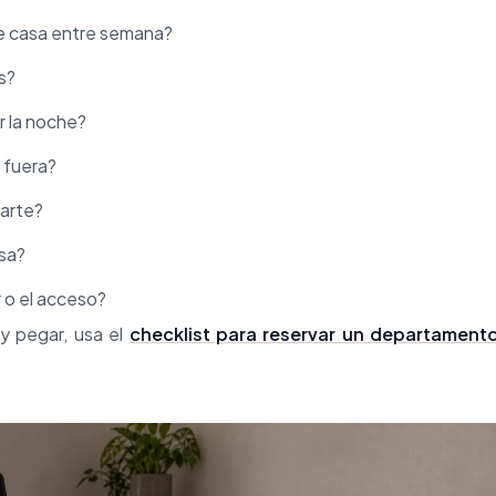
de casa entre semana?
as?
r la noche?
o fuera?
parte?
asa?
r o el acceso?
 y pegar, usa el
checklist para reservar un departament