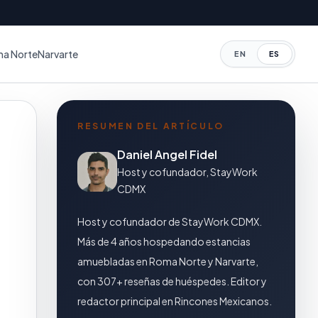
a Norte
Narvarte
EN
ES
RESUMEN DEL ARTÍCULO
Daniel Angel Fidel
Host y cofundador, StayWork
CDMX
Host y cofundador de StayWork CDMX.
Más de 4 años hospedando estancias
amuebladas en Roma Norte y Narvarte,
con 307+ reseñas de huéspedes. Editor y
redactor principal en Rincones Mexicanos.