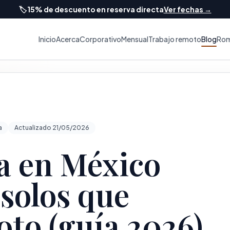
🏷️
15% de descuento en reserva directa
Ver fechas →
Inicio
Acerca
Corporativo
Mensual
Trabajo remoto
Blog
Rom
a
Actualizado 21/05/2026
ga en México
 solos que
to (guía 2026)