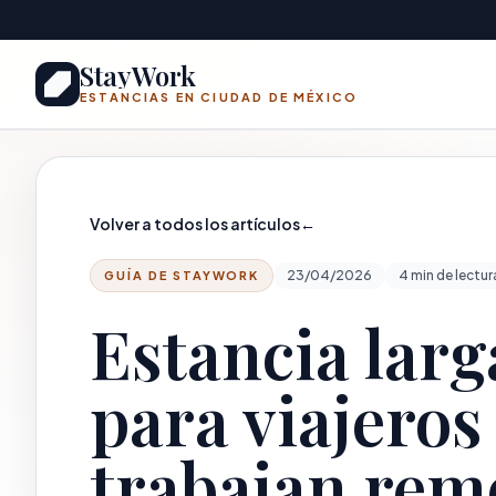
Saltar al contenido principal
StayWork
ESTANCIAS EN CIUDAD DE MÉXICO
Volver a todos los artículos
←
23/04/2026
4 min de lectur
GUÍA DE STAYWORK
Estancia lar
para viajeros
trabajan remo