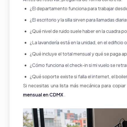
¿El departamento funciona para trabajar des
¿El escritorio y la silla sirven para llamadas diari
¿Qué nivel de ruido suele haber en la cuadra po
¿La lavandería está en la unidad, en el edificio 
¿Qué incluye el total mensual y qué se paga a
¿Cómo funciona el check-in si mi vuelo se retr
¿Qué soporte existe si falla el internet, el boile
Si necesitas una lista más mecánica para copiar
mensual en CDMX
.