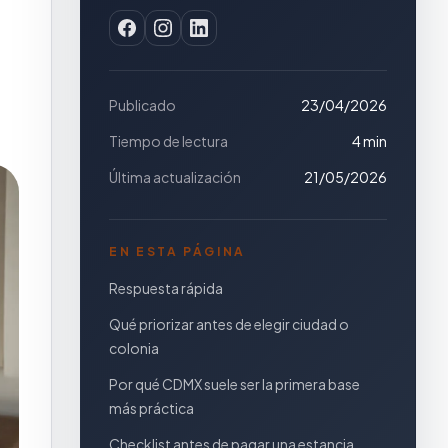
Publicado
23/04/2026
Tiempo de lectura
4 min
Última actualización
21/05/2026
EN ESTA PÁGINA
Respuesta rápida
Qué priorizar antes de elegir ciudad o
colonia
Por qué CDMX suele ser la primera base
más práctica
Checklist antes de pagar una estancia