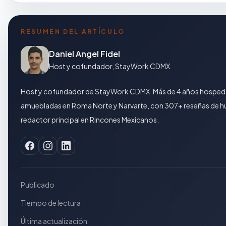
RESUMEN DEL ARTÍCULO
Daniel Angel Fidel
Host y cofundador, StayWork CDMX
Host y cofundador de StayWork CDMX. Más de 4 años hosped
amuebladas en Roma Norte y Narvarte, con 307+ reseñas de hu
redactor principal en Rincones Mexicanos.
Publicado
Tiempo de lectura
Última actualización