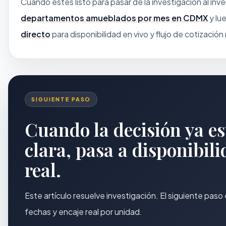
Cuando estés listo para pasar de la investigación al inve
departamentos amueblados por mes en CDMX
y lu
directo
para disponibilidad en vivo y flujo de cotizació
SIGUIENTE PASO
Cuando la decisión ya es
clara, pasa a disponibil
real.
Este artículo resuelve investigación. El siguiente pas
fechas y encaje real por unidad.