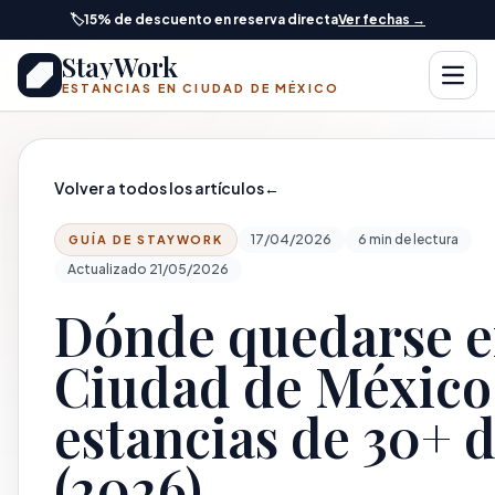
Saltar al contenido principal
🏷️
15% de descuento en reserva directa
Ver fechas →
StayWork
Abrir
ESTANCIAS EN CIUDAD DE MÉXICO
Volver a todos los artículos
←
17/04/2026
6 min de lectura
GUÍA DE STAYWORK
Actualizado 21/05/2026
Dónde quedarse 
Ciudad de México
estancias de 30+ d
(2026)