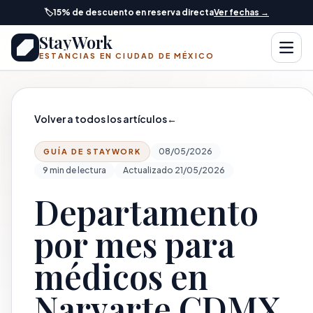
Saltar al contenido principal
🏷️
15% de descuento en reserva directa
Ver fechas →
StayWork
Abrir
ESTANCIAS EN CIUDAD DE MÉXICO
Volver a todos los artículos
←
08/05/2026
GUÍA DE STAYWORK
9 min de lectura
Actualizado 21/05/2026
Departamento
por mes para
médicos en
Narvarte CDMX