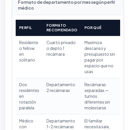
Formato de departamento por mes según perfil
médico
FORMATO
PERFIL
POR QUÉ
RECOMENDADO
Residente
Cuarto privado
Maximiza
o fellow
o depto 1
descanso y
en
recámara
presupuesto sin
solitario
pagar por
espacio que no
usas
Dos
Departamento
Recámaras
residentes
2 recámaras
separadas —
en
turnos
rotación
diferentes sin
paralela
molestarse
Médico
Departamento
El familiar
con
1–2 recámaras
necesita sala,