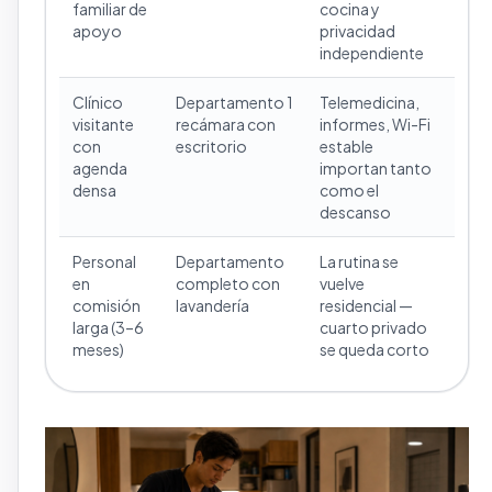
familiar de
cocina y
apoyo
privacidad
independiente
Clínico
Departamento 1
Telemedicina,
visitante
recámara con
informes, Wi-Fi
con
escritorio
estable
agenda
importan tanto
densa
como el
descanso
Personal
Departamento
La rutina se
en
completo con
vuelve
comisión
lavandería
residencial —
larga (3–6
cuarto privado
meses)
se queda corto