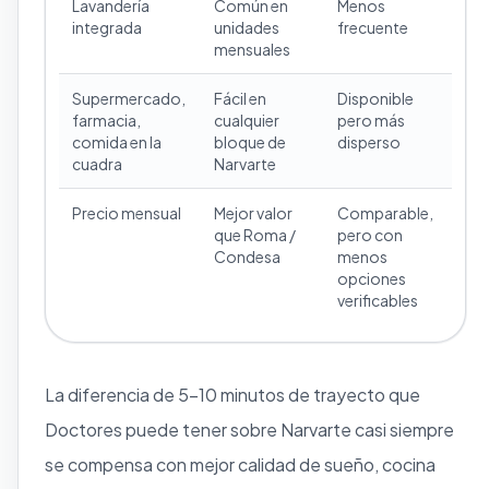
Lavandería
Común en
Menos
integrada
unidades
frecuente
mensuales
Supermercado,
Fácil en
Disponible
farmacia,
cualquier
pero más
comida en la
bloque de
disperso
cuadra
Narvarte
Precio mensual
Mejor valor
Comparable,
que Roma /
pero con
Condesa
menos
opciones
verificables
La diferencia de 5–10 minutos de trayecto que
Doctores puede tener sobre Narvarte casi siempre
se compensa con mejor calidad de sueño, cocina