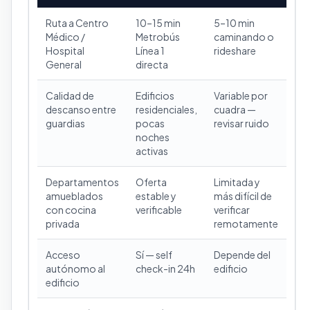
Ruta a Centro
10–15 min
5–10 min
Médico /
Metrobús
caminando o
Hospital
Línea 1
rideshare
General
directa
Calidad de
Edificios
Variable por
descanso entre
residenciales,
cuadra —
guardias
pocas
revisar ruido
noches
activas
Departamentos
Oferta
Limitada y
amueblados
estable y
más difícil de
con cocina
verificable
verificar
privada
remotamente
Acceso
Sí — self
Depende del
autónomo al
check-in 24h
edificio
edificio