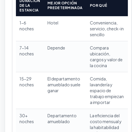
DURACIÓN
MEJOR OPCIÓN
DE LA
POR QUÉ
PREDETERMINADA
ESTANCIA
1-6
Hotel
Conveniencia,
noches
servicio, check-in
sencillo
7-14
Depende
Compara
noches
ubicación,
cargos y valor de
la cocina
15-29
El departamento
Comida,
noches
amueblado suele
lavandería y
ganar
espacio de
trabajo empiezan
a importar
30+
Departamento
La eficiencia del
noches
amueblado
costo mensual y
la habitabilidad