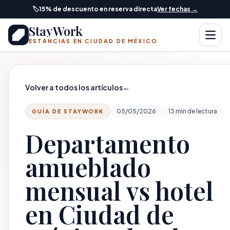
Saltar al contenido principal
🏷️
15% de descuento en reserva directa
Ver fechas →
StayWork
Abrir
ESTANCIAS EN CIUDAD DE MÉXICO
Volver a todos los artículos
←
05/05/2026
13 min de lectura
GUÍA DE STAYWORK
Departamento
amueblado
mensual vs hotel
en Ciudad de