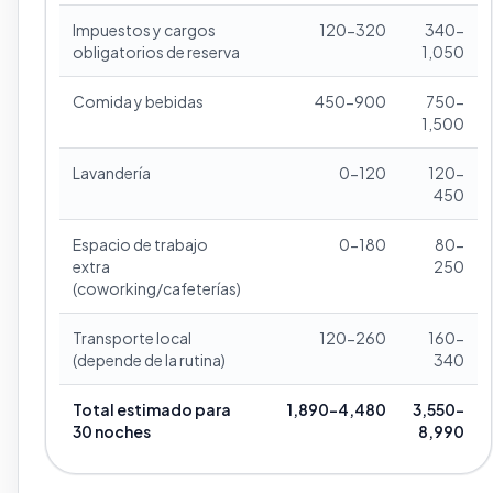
Impuestos y cargos
120-320
340-
obligatorios de reserva
1,050
Comida y bebidas
450-900
750-
1,500
Lavandería
0-120
120-
450
Espacio de trabajo
0-180
80-
extra
250
(coworking/cafeterías)
Transporte local
120-260
160-
(depende de la rutina)
340
Total estimado para
1,890-4,480
3,550-
30 noches
8,990