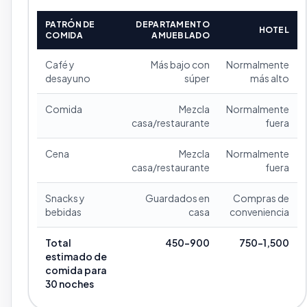
PATRÓN DE
DEPARTAMENTO
HOTEL
COMIDA
AMUEBLADO
Café y
Más bajo con
Normalmente
desayuno
súper
más alto
Comida
Mezcla
Normalmente
casa/restaurante
fuera
Cena
Mezcla
Normalmente
casa/restaurante
fuera
Snacks y
Guardados en
Compras de
bebidas
casa
conveniencia
Total
450-900
750-1,500
estimado de
comida para
30 noches