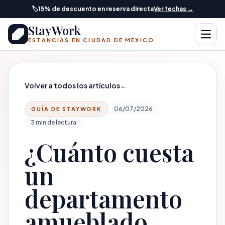
Saltar al contenido principal
🏷️
15% de descuento en reserva directa
Ver fechas →
StayWork
Abrir
ESTANCIAS EN CIUDAD DE MÉXICO
Volver a todos los artículos
←
06/07/2026
GUÍA DE STAYWORK
3 min de lectura
¿Cuánto cuesta
un
departamento
amueblado