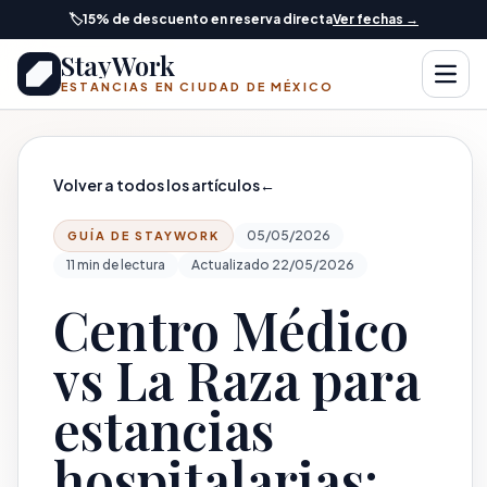
Saltar al contenido principal
🏷️
15% de descuento en reserva directa
Ver fechas →
StayWork
Abrir
ESTANCIAS EN CIUDAD DE MÉXICO
Volver a todos los artículos
←
05/05/2026
GUÍA DE STAYWORK
11 min de lectura
Actualizado 22/05/2026
Centro Médico
vs La Raza para
estancias
hospitalarias: