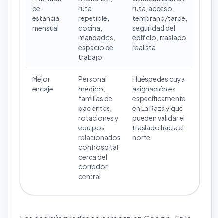
de
ruta
ruta, acceso
estancia
repetible,
temprano/tarde,
mensual
cocina,
seguridad del
mandados,
edificio, traslado
espacio de
realista
trabajo
Mejor
Personal
Huéspedes cuya
encaje
médico,
asignación es
familias de
específicamente
pacientes,
en La Raza y que
rotaciones y
pueden validar el
equipos
traslado hacia el
relacionados
norte
con hospital
cerca del
corredor
central