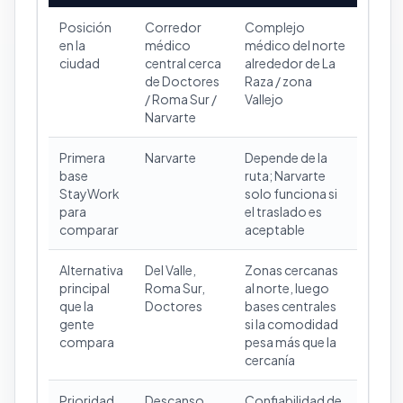
Posición
Corredor
Complejo
en la
médico
médico del norte
ciudad
central cerca
alrededor de La
de Doctores
Raza / zona
/ Roma Sur /
Vallejo
Narvarte
Primera
Narvarte
Depende de la
base
ruta; Narvarte
StayWork
solo funciona si
para
el traslado es
comparar
aceptable
Alternativa
Del Valle,
Zonas cercanas
principal
Roma Sur,
al norte, luego
que la
Doctores
bases centrales
gente
si la comodidad
compara
pesa más que la
cercanía
Prioridad
Descanso,
Confiabilidad de