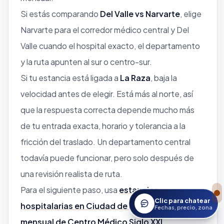
Si estás comparando
Del Valle vs Narvarte
, elige
Narvarte para el corredor médico central y Del
Valle cuando el hospital exacto, el departamento
y la ruta apunten al sur o centro-sur.
Si tu estancia está ligada a
La Raza
, baja la
velocidad antes de elegir. Está más al norte, así
que la respuesta correcta depende mucho más
de tu entrada exacta, horario y tolerancia a la
fricción del traslado. Un departamento central
todavía puede funcionar, pero solo después de
una revisión realista de ruta.
Para el siguiente paso, usa
estancias
Clic para chatear
hospitalarias en Ciudad de México
, la
guía
Abrir asistente StayWor
Fechas, precio, zona
mensual de Centro Médico Siglo XXI
,