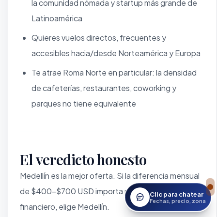
la comunidad nómada y startup más grande de
Latinoamérica
Quieres vuelos directos, frecuentes y
accesibles hacia/desde Norteamérica y Europa
Te atrae Roma Norte en particular: la densidad
de cafeterías, restaurantes, coworking y
parques no tiene equivalente
El veredicto honesto
Medellín es la mejor oferta. Si la diferencia mensual
de $400–$700 USD importa para tu margen
Clic para chatear
Abrir asistente StayWor
Fechas, precio, zona
financiero, elige Medellín.