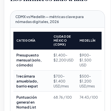
CDMX vs Medellín — métricas clave para
nómadas digitales, 2026
CIUDAD DE
CATEGORÍA
MÉXICO
MEDELLÍN
(CDMX)
Presupuesto
$1,400–
$900–
mensual (solo,
$2,200 USD
$1,500
cómodo)
USD
1 recámara
$700–
$500–
amueblado,
$1,400
$1,200
barrio expat
USD/mes
USD/mes
Puntuación
68.76 / 100
74.43 / 100
general en
Nomad List