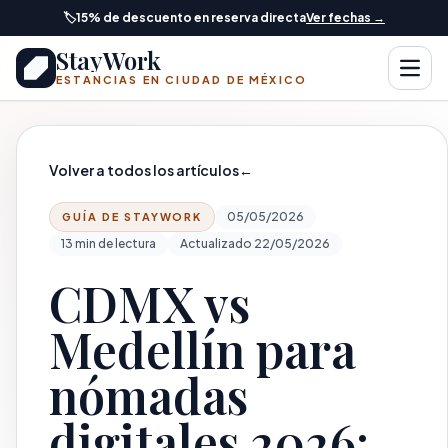
Saltar al contenido principal
🏷️
15% de descuento en reserva directa
Ver fechas →
StayWork
Abrir
ESTANCIAS EN CIUDAD DE MÉXICO
Volver a todos los artículos
←
05/05/2026
GUÍA DE STAYWORK
13 min de lectura
Actualizado 22/05/2026
CDMX vs
Medellín para
nómadas
digitales 2026: