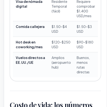
Visa de nómada
Residente
Requiere
digital
Temporal
comprobar
(fácil)
$1,400
USD/mes
Comida callejera
$1.50–$4
$1.50–$3
USD
USD
Hot desk en
$120–$250
$90–$180
coworking/mes
USD
USD
Vuelos directos a
Amplios
Buenos,
EE.UU./UE
(aeropuerto
menos
hub)
rutas
directas
Costo de vida: los números