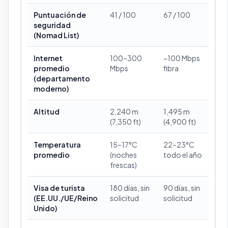
Puntuación de
41 / 100
67 / 100
seguridad
(Nomad List)
Internet
100–300
~100 Mbps
promedio
Mbps
fibra
(departamento
moderno)
Altitud
2,240 m
1,495 m
(7,350 ft)
(4,900 ft)
Temperatura
15–17°C
22–23°C
promedio
(noches
todo el año
frescas)
Visa de turista
180 días, sin
90 días, sin
(EE.UU./UE/Reino
solicitud
solicitud
Unido)