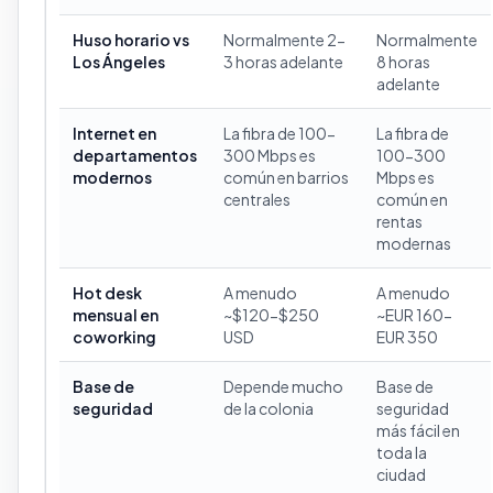
Huso horario vs
Normalmente 2-
Normalmente
Los Ángeles
3 horas adelante
8 horas
adelante
Internet en
La fibra de 100-
La fibra de
departamentos
300 Mbps es
100-300
modernos
común en barrios
Mbps es
centrales
común en
rentas
modernas
Hot desk
A menudo
A menudo
mensual en
~$120-$250
~EUR 160-
coworking
USD
EUR 350
Base de
Depende mucho
Base de
seguridad
de la colonia
seguridad
más fácil en
toda la
ciudad