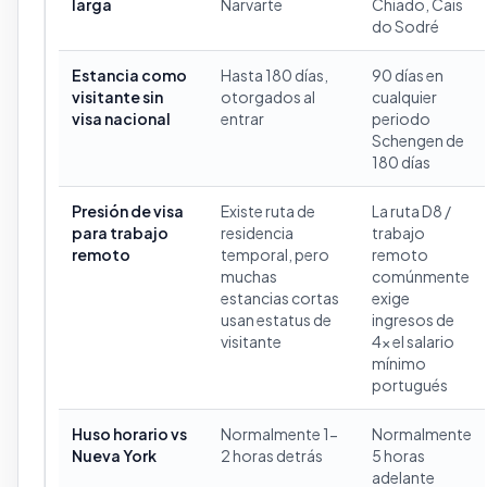
larga
Narvarte
Chiado, Cais
do Sodré
Estancia como
Hasta 180 días,
90 días en
visitante sin
otorgados al
cualquier
visa nacional
entrar
periodo
Schengen de
180 días
Presión de visa
Existe ruta de
La ruta D8 /
para trabajo
residencia
trabajo
remoto
temporal, pero
remoto
muchas
comúnmente
estancias cortas
exige
usan estatus de
ingresos de
visitante
4x el salario
mínimo
portugués
Huso horario vs
Normalmente 1-
Normalmente
Nueva York
2 horas detrás
5 horas
adelante