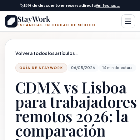
Saltar al contenido principal
🏷️
15% de descuento en reserva directa
Ver fechas →
StayWork
Abrir
ESTANCIAS EN CIUDAD DE MÉXICO
Volver a todos los artículos
←
06/05/2026
14 min de lectura
GUÍA DE STAYWORK
CDMX vs Lisboa
para trabajadores
remotos 2026: la
comparación