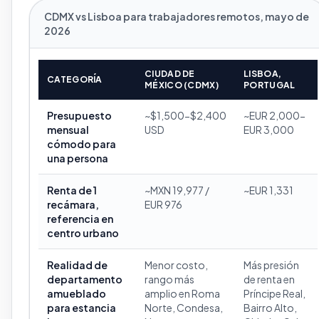
CDMX vs Lisboa para trabajadores remotos, mayo de
2026
CIUDAD DE
LISBOA,
CATEGORÍA
MÉXICO (CDMX)
PORTUGAL
Presupuesto
~$1,500-$2,400
~EUR 2,000-
mensual
USD
EUR 3,000
cómodo para
una persona
Renta de 1
~MXN 19,977 /
~EUR 1,331
recámara,
EUR 976
referencia en
centro urbano
Realidad de
Menor costo,
Más presión
departamento
rango más
de renta en
amueblado
amplio en Roma
Príncipe Real,
para estancia
Norte, Condesa,
Bairro Alto,