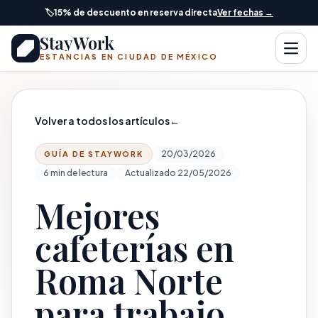
Saltar al contenido principal
🏷️
15% de descuento en reserva directa
Ver fechas →
StayWork
Abrir
ESTANCIAS EN CIUDAD DE MÉXICO
Volver a todos los artículos
←
20/03/2026
GUÍA DE STAYWORK
6 min de lectura
Actualizado 22/05/2026
Mejores
cafeterías en
Roma Norte
para trabajo