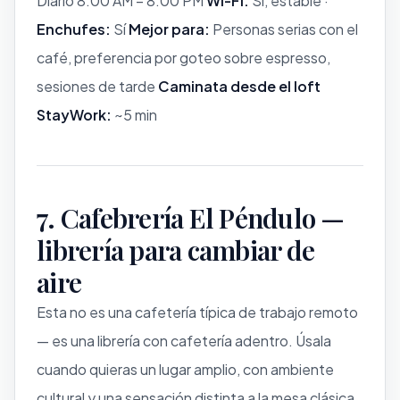
Diario 8:00 AM – 8:00 PM
Wi-Fi:
Sí, estable ·
Enchufes:
Sí
Mejor para:
Personas serias con el
café, preferencia por goteo sobre espresso,
sesiones de tarde
Caminata desde el loft
StayWork:
~5 min
7. Cafebrería El Péndulo —
librería para cambiar de
aire
Esta no es una cafetería típica de trabajo remoto
— es una librería con cafetería adentro. Úsala
cuando quieras un lugar amplio, con ambiente
cultural y una sensación distinta a la mesa clásica