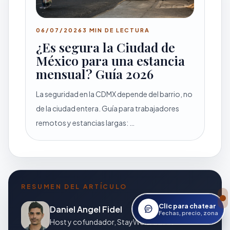
06/07/2026
3 MIN DE LECTURA
¿Es segura la Ciudad de
México para una estancia
mensual? Guía 2026
La seguridad en la CDMX depende del barrio, no
de la ciudad entera. Guía para trabajadores
remotos y estancias largas: …
RESUMEN DEL ARTÍCULO
Clic para chatear
Daniel Angel Fidel
Abrir asistente StayWor
Fechas, precio, zona
Host y cofundador, StayWork CDMX